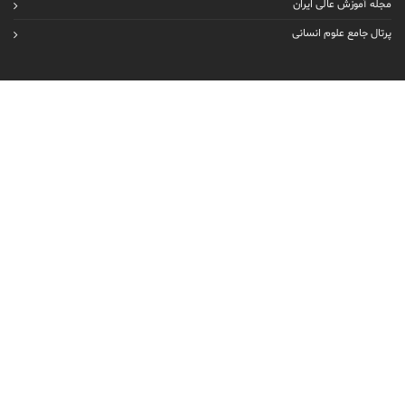
مجله آموزش عالی ایران
پرتال جامع علوم انسانی
امکانات سایت
ارتباط با ما
خبرخوان (RSS)
مدیریت کسب و کار
مدیریت بازرگانی
مدیریت دولتی
حسابداری
روانشناسی بالینی
روانشناسی عمومی