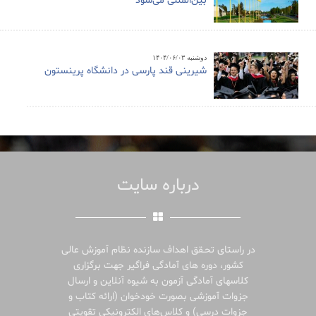
بین‌المللی می‌شود
دوشنبه ۱۴۰۴/۰۶/۰۳
شیرینی قند پارسی در دانشگاه پرینستون
درباره سایت
در راستای تحـقق اهداف سازنده نظام آموزش عالی
کشور، دوره های آمادگی فراگیر جهت برگزاری
کلاسهای آمادگی آزمون به شیوه آنلاین و ارسال
جزوات آموزشی بصورت خودخوان (ارائه کتاب و
جزوات درسی) و کلاس‌های الکترونیکی تقویتی