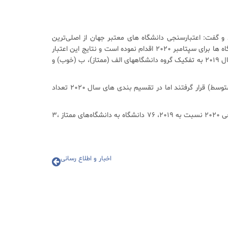
 و گفت: اعتبارسنجی دانشگاه های معتبر جهان از اصلی‌ترین
وظایف اداره کل دانش آموختگان سازمان امور دانشجویان است این مرکز در راستای ماموریت و ظایف خود نسبت به بررسی و اعلام اعتبار دانشگاه ها برای سپتامبر 2020 اقدام نموده است و نتایج این اعتبار
سنجی در پایگاه اطلاع رسانی این اداره کل به نشانی http://www.grad.saorg.ir قابل مشاهده است. گزارش آماری سال 2020 در مقایسه با سال 2019 به تفکیک گروه دانشگاههای الف (ممتاز)، ب (خوب) و
دکتر انگجی تاکید کرد: در سال 2019 تعداد 581 دانشگاه در گروه الف(ممتاز)، 827 دانشگاه در گروه ب (خوب) و 866 مرکز نیز در گروه ج یا ( متوسط) قرار گرفتند اما در تقسیم بندی های سال 2020 تعداد
در سال 2019 دانشگاه های 83 کشور بروزرسانی شده بود ولی برای سال 2020، این تعداد به 105 عدد افزایش یافته است.در مقایسه اعتبار سنجی 2020 نسبت به 2019، 76 دانشگاه به دانشگاه‌های ممتاز ،3
اخبار و اطلاع رسانی