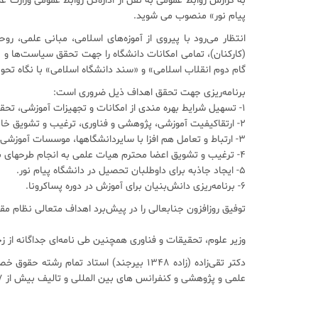
به گزارش روابط عمومی به نقل از اداره‌کل روابط عمومی وزا
پیام نور» منصوب می شوید.
انتظار می‌رود با پیروی از آموزه‌‌های اسلامی، مبانی علمی،
(کارکنان)، تمامی امکانات دانشگاه را جهت تحقق سیاست‌ها و بر
گام دوم انقلاب اسلامی» و «سند دانشگاه اسلامی» با نگاه تحول
برنامه‌ریزی جهت تحقق اهداف ذیل ضروری است:
۱- تسهیل شرایط بهره مندی از امکانات و تجهیزات آموزشی، تحقیقاتی و فناوری موجود در مراکز استان ها برای اعضا هیات علمی و دانشجویان کلیه مراکز پیام نورکشور.
۲- ارتقاکیفیت آموزشی، پژوهشی و فناوری، ترغیب و تشویق خانواده فرهیخته و بزرگ دانشگاه پیام نور به فعالیت های علمی، تیمی وگروهی.
۳- ارتباط و تعامل هم افزا با سایردانشگاهها، موسسات آموزشی، پژوهشی، مراکز رشد و پارک‌‌های علم و فناوری.
۴- ترغیب و تشویق اعضا محترم هیات علمی به انجام طرحهای بین دانشگاهی، تحقیقات بین رشته ای و چند رشته ای.
۵- ایجاد جاذبه برای داوطلبان تحصیل در دانشگاه پیام نور.
۶- برنامه‌ریزی دانش‌بنیان برای آموزش در دوره پسا‌کرونا.
توفیق روزافزون جنابعالی را در پیش‌برد اهداف متعالی نظام مق
وزیر علوم، تحقیقات و فناوری همچنین طی نامه‌ای جداگانه از ز
علمی و پژوهشی و کنفرانس های بین المللی و تالیف بیش از ۱۷ عنوان کتاب علمی را در کارنامه خود دارد.