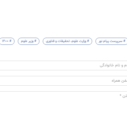
# سرپرست پیام نور
# وزارت علوم، تحقیقات و فناوری
# وزیر علوم
# 1400