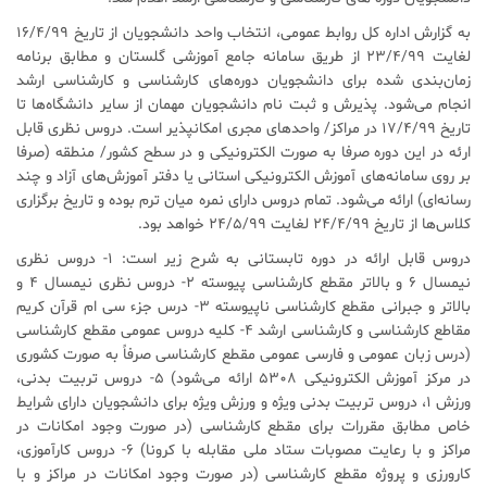
به گزارش اداره کل روابط عمومی، انتخاب واحد دانشجویان از تاریخ 16/4/99
لغایت 23/4/99 از طریق سامانه جامع آموزشی گلستان و مطابق برنامه
زمان‌بندی شده برای دانشجویان دوره‌های کارشناسی و کارشناسی ارشد
انجام می‌شود. پذیرش و ثبت نام دانشجویان مهمان از سایر دانشگاه‌ها تا
تاریخ 17/4/99 در مراکز/ واحدهای مجری امکانپذیر است. دروس نظری قابل
ارئه در این دوره صرفا به صورت الکترونیکی و در سطح کشور/ منطقه (صرفا
بر روی سامانه‌های آموزش الکترونیکی استانی یا دفتر آموزش‌های آزاد و چند
رسانه‌ای) ارائه می‌شود. تمام دروس دارای نمره میان ترم بوده و تاریخ برگزاری
کلاس‌ها از تاریخ 24/4/99 لغایت 24/5/99 خواهد بود.
دروس قابل ارائه در دوره تابستانی به شرح زیر است: 1- دروس نظری
نیمسال 6 و بالاتر مقطع کارشناسی پیوسته 2- دروس نظری نیمسال 4 و
بالاتر و جبرانی مقطع کارشناسی ناپیوسته 3- درس جزء سی ام قرآن کریم
مقاطع کارشناسی و کارشناسی ارشد 4- کلیه دروس عمومی مقطع کارشناسی
(درس زبان عمومی و فارسی عمومی مقطع کارشناسی صرفاً به صورت کشوری
در مرکز آموزش الکترونیکی 5308 ارائه می‌شود) 5- دروس تربیت بدنی،
ورزش 1، دروس تربیت بدنی ویژه و ورزش ویژه برای دانشجویان دارای شرایط
خاص مطابق مقررات برای مقطع کارشناسی (در صورت وجود امکانات در
مراکز و با رعایت مصوبات ستاد ملی مقابله با کرونا) 6- دروس کارآموزی،
کارورزی و پروژه مقطع کارشناسی (در صورت وجود امکانات در مراکز و با