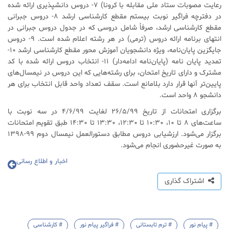
رعایت مصوبات ستاد ملی مقابله با کرونا) 7- دروس دانشپذیری ارائه شده
در دفترچه فراگیر نوبت بیستم مقطع کارشناسی ارشد 8- دروس جبرانی
مقطع کارشناسی ارشد، صرفاً شامل دروسی که در جدول دروس جبرانی در
انتهای برنامه ارائه دروس (ترمی) در هر رشته اعلام شده است. 9- دروس
جایگزین پایان‌نامه، ویژه دانشجویان آموزش محور مقطع کارشناسی ارشد 10-
تمدید پایان نامه (پایان‌نامه ادامه‌دار) 11- انتخاب دروس ارائه شده با کد
مشترک و دارای تاریخ امتحان، برای رشته‌هایی که این دروس در نیمسال‌های
پایین‌تر آنها قرار دارد بلامانع است. سقف تعداد واحد قابل انتخاب برای هر
دانشجو 8 واحد است.
برگزاری امتحانات از تاریخ 26/5/99 لغایت 4/6/99 در سه نوبت با
ساعت‌های 8 تا 10، 10:30 تا 12:30، 13:30 تا 14:30 طبق تقویم امتحانات
برگزار می‌شود. ارزشیابی دروس مطابق دستورالعمل نیمسال دوم 99-1398
به صورت غیرحضوری انجام می‌شود.
اخبار و اطلاع رسانی
اشتراک گذاری
# پیام نور
# ترم تابستانی
# فراگیر پیام نور
# کارشناسی