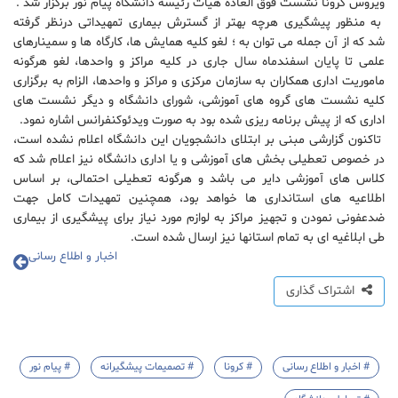
ویروس کرونا نشست فوق العاده هیات رئیسه دانشگاه پیام نور برگزار شد .
به منظور پیشگیری هرچه بهتر از گسترش بیماری تمهیداتی درنظر گرفته
شد که از آن جمله می توان به ؛ لغو کلیه همایش ها، کارگاه ها و سمینارهای
علمی تا پایان اسفندماه سال جاری در کلیه مراکز و واحدها، لغو هرگونه
ماموریت اداری همکاران به سازمان مرکزی و مراکز و واحدها، الزام به برگزاری
کلیه نشست های گروه های آموزشی، شورای دانشگاه و دیگر نشست های
اداری که از پیش برنامه ریزی شده بود به صورت ویدئوکنفرانس اشاره نمود.
تاکنون گزارشی مبنی بر ابتلای دانشجویان این دانشگاه اعلام نشده است،
در خصوص تعطیلی بخش های آموزشی و یا اداری دانشگاه نیز اعلام شد که
کلاس های آموزشی دایر می باشد و هرگونه تعطیلی احتمالی، بر اساس
اطلاعیه های استانداری ها خواهد بود، همچنین تمهیدات کامل جهت
ضدعفونی نمودن و تجهیز مراکز به لوازم مورد نیاز برای پیشگیری از بیماری
طی ابلاغیه ای به تمام استانها نیز ارسال شده است.
اخبار و اطلاع رسانی
اشتراک گذاری
# اخبار و اطلاع رسانی
# کرونا
# تصمیمات پیشگیرانه
# پیام نور