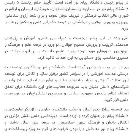
در پیام رئیس دانشگاه پیام نور آمده است: تأیید حکم ریاست ۵ رئیس
دانشگاه پیام نور در استان‌های سمنان، اصفهان، هرمزگان، لرستان و ایلام در
شورای عالی انقلاب فرهنگی را تبریک عرض نموده و برای شما آرزوی سلامتی،
بهروزی، پیروزی، توفیق و درخشش در عرصه حکمرانی علمی و حکمرانی علم را
دارم.
تقی زاده در این پیام مرجعیت و دیپلماسی علمی، آموزش و پژوهش
هدفمند، تربیت و پرورش صحیح جوانان، نوآوری در عرصه علم و فرهنگ را
مهم‌ترین محورهای مورد توجه وزارت علوم دانست و بر لزوم حرکت در
مسیری مناسب برای دستیابی به این اهداف تاکید کرد.
وی در این پیام همچنین آورده است: دانشگاه پیام نور تاکنون توانسته به
درستی عدالت آموزشی را در سراسر کشور برقرار سازد و تلاش برای توسعه
این عدالت آموزشی، ایجاد خانه‌های خلاق و نوآور، راه اندازی مراکز رشد و
شرکت‌های دانش بنیان باید سرلوحه فعالیت‌های این دانشگاه برای تحقق
اهداف نظام مقدس جمهوری اسلامی و همچنین اعتلای ایران در عرصه‌های
علمی قرار گیرد.
وی توسعه مراکز بین الملل و جذب دانشجوی خارجی را ازدیگر اولویت‌های
دانشگاه پیام نور عنوان کرده و آورده است: دیپلماسی علمی نقش مؤثری در
انتقال دانش و فرهنگ میهن اسلامیمان در عرصه بین الملل داشته و
دانشگاه پیام نور به دلیل دارا بودن ظرفیت‌های لازم به ویژه زیرساخت‌های