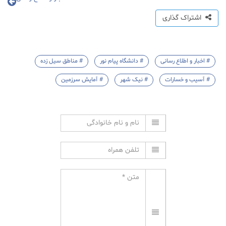
اشتراک گذاری
# اخبار و اطلاع رسانی
# دانشگاه پیام نور
# مناطق سیل زده
# آسیب و خسارات
# نیک شهر
# آمایش سرزمین