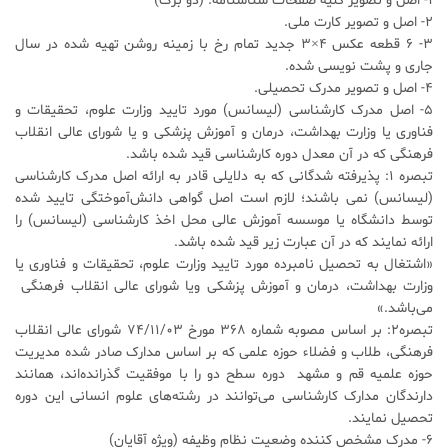
1- اصل و تصویر کلیه صفحات شناسنامه. (دو برگ)
2- اصل و تصویر کارت ملی.
3- 6 قطعه عکس 4×3 جدید تمام رخ با زمینه روشن تهیه شده در سال
جاری و پشت نویسی شده.
4- اصل و تصویر مدرک تحصیلی.
5- اصل مدرک کارشناسی (لیسانس) مورد تایید وزارت علوم، تحقیقات و
فناوری یا وزارت بهداشت، درمان و آموزش پزشکی و یا شورای عالی انقلاب
فرهنگی که در آن معدل دوره کارشناسی قید شده باشد.
تبصره 1: پذیرفته شدگانی که به دلایلی قادر به ارائه اصل مدرک کارشناسی
(لیسانس) نمی باشند؛ لازم است اصل گواهی دانش‌آموختگی تایید شده
توسط دانشگاه یا موسسه آموزش عالی محل اخذ کارشناسی (لیسانس) را
ارائه نمایند که در آن عبارت زیر قید شده باشد.
«اشتغال به تحصیل نامبرده مورد تایید وزارت علوم، تحقیقات و فناوری یا
وزارت بهداشت، درمان و آموزش پزشکی ویا شورای عالی انقلاب فرهنگی
می‌باشد.»
تبصره2: بر اساس مصوبه شماره 368 مورخ 74/11/03 شورای عالی انقلاب
فرهنگی، طلاب و فضلاء حوزه علمی که بر اساس مدارک صادر شده مدیریت
حوزه علمیه قم و مشهد دوره سطح دو را با موفقیت گذرانده‌اند، همانند
دارندگان مدارک کارشناسی می‌توانند در رشته‌های علوم انسانی این دوره
تحصیل نمایند.
6- مدرک مشخص کننده وضعیت نظام وظیفه (ویژه آقایان)