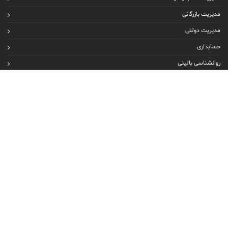
مدیریت بازرگانی
مدیریت دولتی
حسابداری
روانشناسی بالینی
روانشناسی عمومی
ارتباط با ما
پایگاه اینترنتی: www.faragir.net
روابط عمومی: 02128426757
(به دلیل نقص فنی در صورت عدم پاسخگویی لحظاتی بعد اقدام نمائید)
ساعات پاسخگویی: 9:00 الی 13:00
بجز روزهای پنجشنبه، جمعه و تعطیلات رسمی