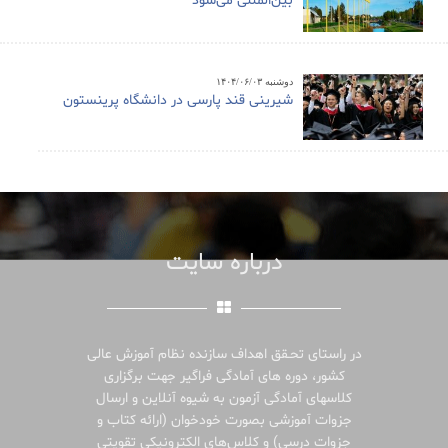
بین‌المللی می‌شود
دوشنبه ۱۴۰۴/۰۶/۰۳
شیرینی قند پارسی در دانشگاه پرینستون
درباره سایت
در راستای تحـقق اهداف سازنده نظام آموزش عالی
کشور، دوره های آمادگی فراگیر جهت برگزاری
کلاسهای آمادگی آزمون به شیوه آنلاین و ارسال
جزوات آموزشی بصورت خودخوان (ارائه کتاب و
جزوات درسی) و کلاس‌های الکترونیکی تقویتی