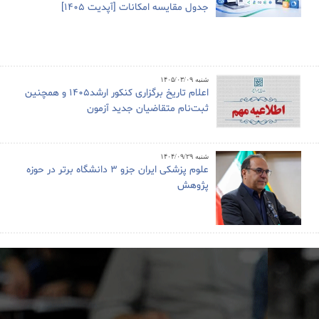
جدول مقایسه امکانات [آپدیت 1405]
شنبه ۱۴۰۵/۰۳/۰۹
اعلام تاریخ برگزاری کنکور ارشد1405 و همچنین
ثبت‌نام متقاضیان جدید آزمون
شنبه ۱۴۰۴/۰۹/۲۹
علوم پزشکی ایران جزو ۳ دانشگاه برتر در حوزه
پژوهش