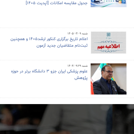
جدول مقایسه امکانات [آپدیت 1405]
شنبه ۱۴۰۵/۰۳/۰۹
اعلام تاریخ برگزاری کنکور ارشد1405 و همچنین
ثبت‌نام متقاضیان جدید آزمون
شنبه ۱۴۰۴/۰۹/۲۹
علوم پزشکی ایران جزو ۳ دانشگاه برتر در حوزه
پژوهش