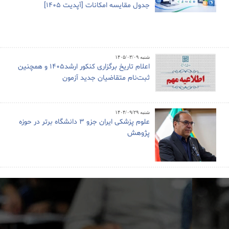
جدول مقایسه امکانات [آپدیت 1405]
شنبه ۱۴۰۵/۰۳/۰۹
اعلام تاریخ برگزاری کنکور ارشد1405 و همچنین
ثبت‌نام متقاضیان جدید آزمون
شنبه ۱۴۰۴/۰۹/۲۹
علوم پزشکی ایران جزو ۳ دانشگاه برتر در حوزه
پژوهش