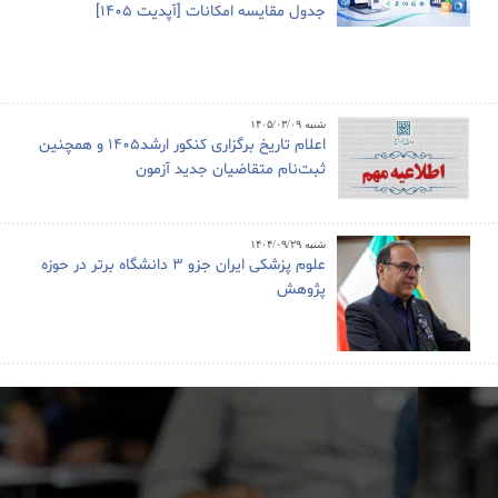
جدول مقایسه امکانات [آپدیت 1405]
شنبه ۱۴۰۵/۰۳/۰۹
اعلام تاریخ برگزاری کنکور ارشد1405 و همچنین
ثبت‌نام متقاضیان جدید آزمون
شنبه ۱۴۰۴/۰۹/۲۹
علوم پزشکی ایران جزو ۳ دانشگاه برتر در حوزه
پژوهش