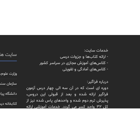
خدمات سایت:
سایت ها
- ارائه کتاب‌ها و جزوات درسی
- کلاس‌های آموزش مجازی در سراسر کشور
- کلاس‌های آمادگی و تقویتی
وزارت علوم،
درباره فراگیر:
سازمان سن
دوره ای است که در آن سه الی چهار درس آزمون
دانشگاه پیام
فراگیر ارائه شده و بعد از قبولی این دروس،
پذیرش ترم دوم شده و واحدهای پاس شده نیز از
کتابخانه دیج
کل 32 واحد کسر می گردد. خدمات آموزشی ارائه
شده در سایت ارتباطی به پیام نور ندارد.
مجله آموزش 
توجه: در حال حاضر پذیرش دانشگاه پیام نور صرفاً
پرتال جامع 
از طریق کنکور ارشد سراسری امکانپذیر است.