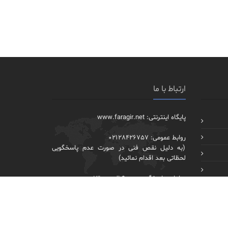
ارتباط با ما
پایگاه اینترنتی: www.faragir.net
روابط عمومی: 02128426757
(به دلیل نقص فنی در صورت عدم پاسخگویی
لحظاتی بعد اقدام نمائید)
ساعات پاسخگویی: 9:00 الی 13:00
بجز روزهای پنجشنبه، جمعه و تعطیلات رسمی