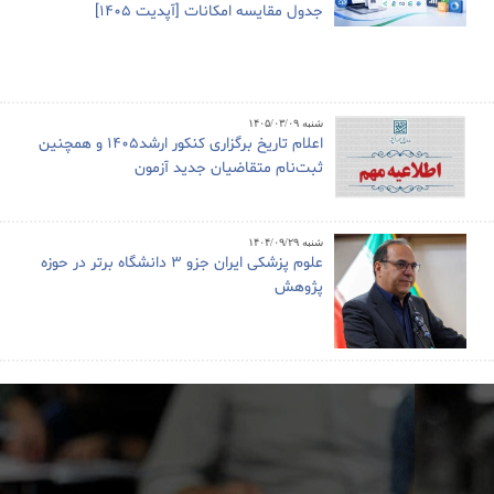
جدول مقایسه امکانات [آپدیت 1405]
شنبه ۱۴۰۵/۰۳/۰۹
اعلام تاریخ برگزاری کنکور ارشد1405 و همچنین
ثبت‌نام متقاضیان جدید آزمون
شنبه ۱۴۰۴/۰۹/۲۹
علوم پزشکی ایران جزو ۳ دانشگاه برتر در حوزه
پژوهش