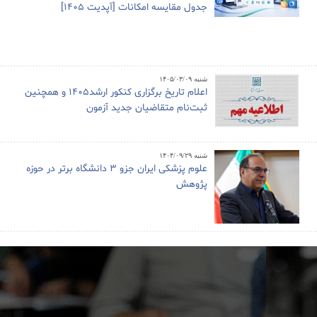
جدول مقایسه امکانات [آپدیت 1405]
شنبه ۱۴۰۵/۰۳/۰۹
اعلام تاریخ برگزاری کنکور ارشد1405 و همچنین
ثبت‌نام متقاضیان جدید آزمون
شنبه ۱۴۰۴/۰۹/۲۹
علوم پزشکی ایران جزو ۳ دانشگاه برتر در حوزه
پژوهش