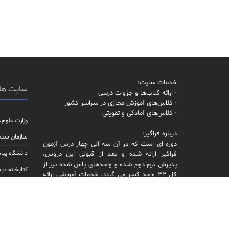
خدمات سایت:
سایت ها
- ارائه کتاب‌ها و جزوات درسی
- کلاس‌های آموزش مجازی در سراسر کشور
- کلاس‌های آمادگی و تقویتی
وزارت علوم،
درباره فراگیر:
سازمان سن
دوره ای است که در آن سه الی چهار درس آزمون
دانشگاه پیام
فراگیر ارائه شده و بعد از قبولی این دروس،
پذیرش ترم دوم شده و واحدهای پاس شده نیز از
کتابخانه دیج
کل 32 واحد کسر می گردد. خدمات آموزشی ارائه
شده در سایت ارتباطی به پیام نور ندارد.
مجله آموزش 
توجه: در حال حاضر پذیرش دانشگاه پیام نور صرفاً
پرتال جامع 
از طریق کنکور ارشد سراسری امکانپذیر است.