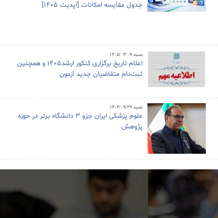
جدول مقایسه امکانات [آپدیت 1405]
شنبه ۱۴۰۵/۰۳/۰۹
اعلام تاریخ برگزاری کنکور ارشد1405 و همچنین
ثبت‌نام متقاضیان جدید آزمون
شنبه ۱۴۰۴/۰۹/۲۹
علوم پزشکی ایران جزو ۳ دانشگاه برتر در حوزه
پژوهش