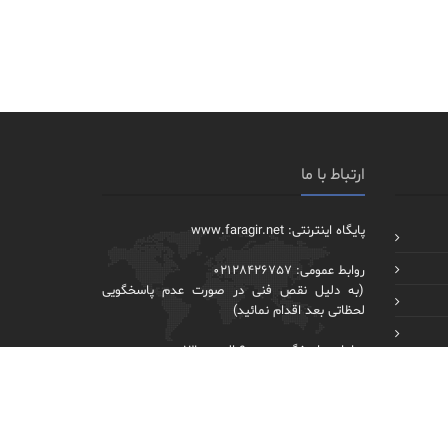
ارتباط با ما
پایگاه اینترنتی: www.faragir.net
روابط عمومی: 02128426757
(به دلیل نقص فنی در صورت عدم پاسخگویی
لحظاتی بعد اقدام نمائید)
ساعات پاسخگویی: 9:00 الی 13:00
بجز روزهای پنجشنبه، جمعه و تعطیلات رسمی