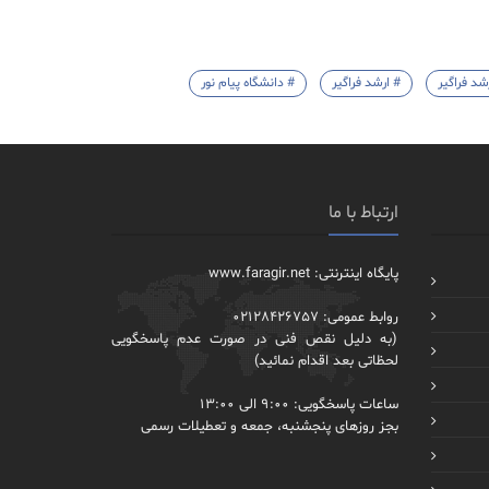
شد فراگیر
# ارشد فراگیر
# دانشگاه پیام نور
ارتباط با ما
پایگاه اینترنتی: www.faragir.net
روابط عمومی: 02128426757
(به دلیل نقص فنی در صورت عدم پاسخگویی
لحظاتی بعد اقدام نمائید)
ساعات پاسخگویی: 9:00 الی 13:00
بجز روزهای پنجشنبه، جمعه و تعطیلات رسمی