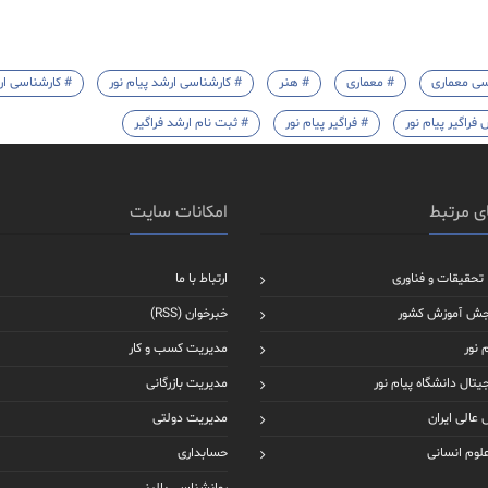
ی معماری
# معماری
# هنر
# کارشناسی ارشد پیام نور
# کارشناسی ار
فراگیر پیام نور
# فراگیر پیام نور
# ثبت نام ارشد فراگیر
ی مرتبط
امکانات سایت
 تحقیقات و فناوری
ارتباط با ما
جش آموزش کشور
خبرخوان (RSS)
 نور
مدیریت کسب و کار
یتال دانشگاه پیام نور
مدیریت بازرگانی
عالی ایران
مدیریت دولتی
علوم انسانی
حسابداری
روانشناسی بالینی