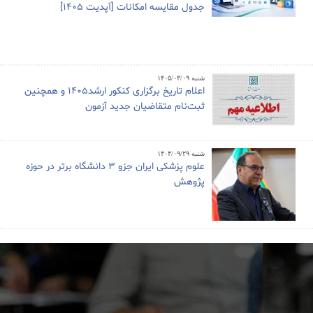
جدول مقایسه امکانات [آپدیت 1405]
شنبه ۱۴۰۵/۰۳/۰۹
اعلام تاریخ برگزاری کنکور ارشد1405 و همچنین
ثبت‌نام متقاضیان جدید آزمون
شنبه ۱۴۰۴/۰۹/۲۹
علوم پزشکی ایران جزو ۳ دانشگاه برتر در حوزه
پژوهش