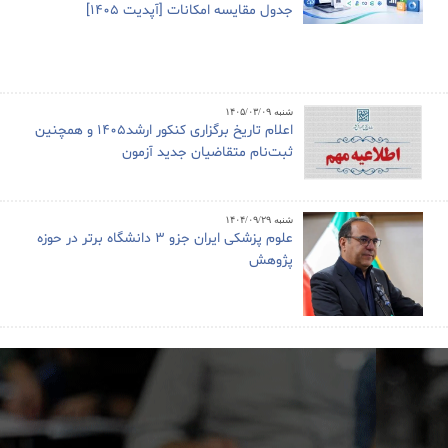
جدول مقایسه امکانات [آپدیت 1405]
شنبه ۱۴۰۵/۰۳/۰۹
اعلام تاریخ برگزاری کنکور ارشد1405 و همچنین
ثبت‌نام متقاضیان جدید آزمون
شنبه ۱۴۰۴/۰۹/۲۹
علوم پزشکی ایران جزو ۳ دانشگاه برتر در حوزه
پژوهش