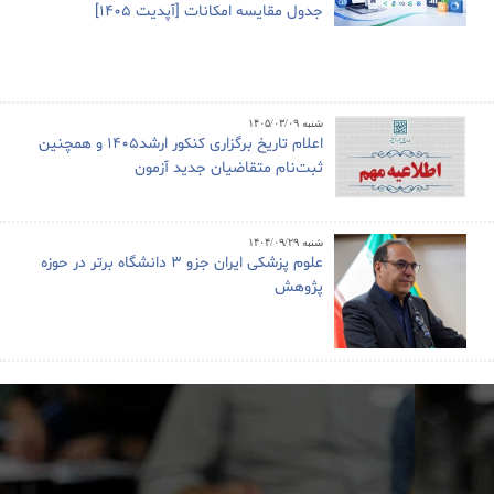
جدول مقایسه امکانات [آپدیت 1405]
شنبه ۱۴۰۵/۰۳/۰۹
اعلام تاریخ برگزاری کنکور ارشد1405 و همچنین
ثبت‌نام متقاضیان جدید آزمون
شنبه ۱۴۰۴/۰۹/۲۹
علوم پزشکی ایران جزو ۳ دانشگاه برتر در حوزه
پژوهش